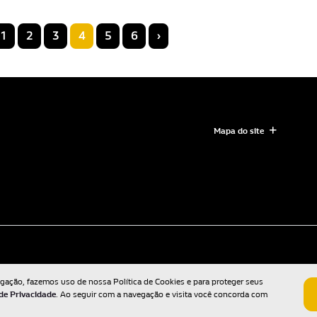
1
2
3
4
5
6
›
Mapa do site
egação, fazemos uso de nossa Política de Cookies e para proteger seus
 de Privacidade
. Ao seguir com a navegação e visita você concorda com
Desenvolvido pela DEALERSPACE ® Direitos Reservados.