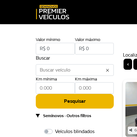
Valor mínimo
Valor máximo
Locali
Buscar
‹
Km mínima
Km máxima
Pesquisar
Seminovos - Outros filtros
Veículos blindados
C