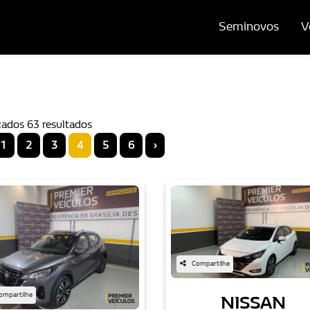
Seminovos
V
zados 63 resultados
1
2
3
4
5
6
›
Compartilhe
ompartilhe
NISSAN