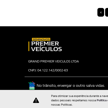
‹
GRAND PREMIER VEICULOS LTDA
CNPJ: 04.122.142/0002-63
No trânsito, enxergar o outro salva vidas.
Para otimizar sua experiência durante a nav
dados pessoais respeitamos nossa
Política
nossas Políticas.