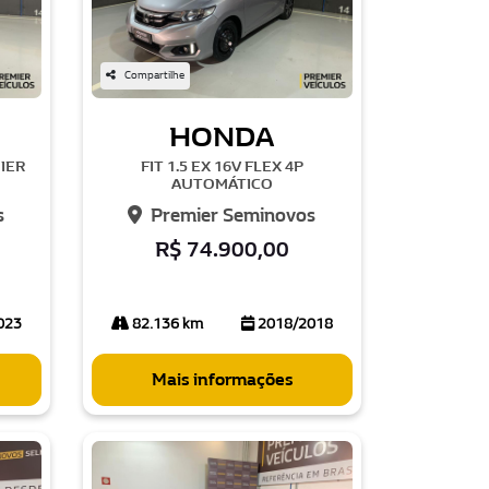
Compartilhe
HONDA
MIER
FIT 1.5 EX 16V FLEX 4P
AUTOMÁTICO
s
Premier Seminovos
R$ 74.900,00
023
82.136 km
2018/2018
Mais informações