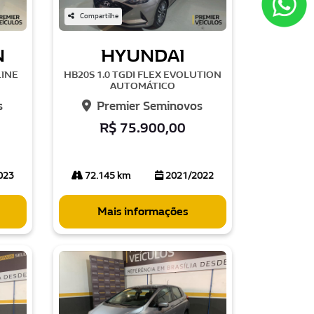
Compartilhe
N
HYUNDAI
LINE
HB20S 1.0 TGDI FLEX EVOLUTION
AUTOMÁTICO
s
Premier Seminovos
R$ 75.900,00
023
72.145 km
2021/2022
Mais informações