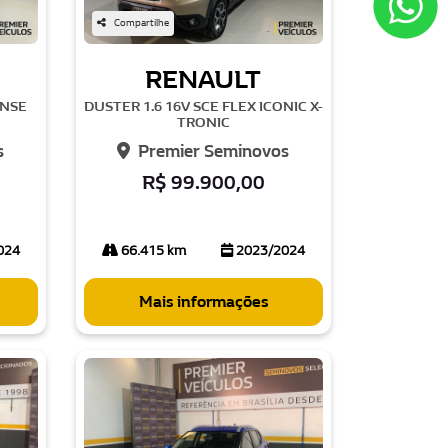
Compartilhe
RENAULT
ENSE
DUSTER 1.6 16V SCE FLEX ICONIC X-
TRONIC
s
Premier Seminovos
R$ 99.900,00
024
66.415 km
2023/2024
Mais informações