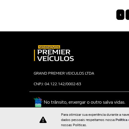
‹
GRAND PREMIER VEICULOS LTDA
CNPJ: 04.122.142/0002-63
No trânsito, enxergar o outro salva vidas.
Para otimizar sua experiência durante a nav
dados pessoais respeitamos nossa
Política
nossas Políticas.