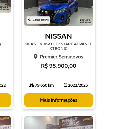
Compartilhe
T
NISSAN
s
KICKS 1.6 16V FLEXSTART ADVANCE
XTRONIC
Premier Seminovos
R$ 95.900,00
022
79.650 km
2022/2023
Mais informações