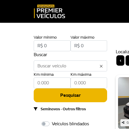
Valor mínimo
Valor máximo
Locali
Buscar
‹
Km mínima
Km máxima
Pesquisar
Seminovos - Outros filtros
Veículos blindados
C