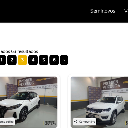
Seminovos
V
zados 63 resultados
1
2
3
4
5
6
›
ompartilhe
Compartilhe