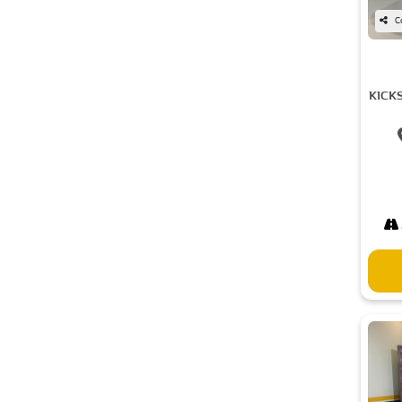
C
KICK