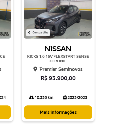
Compartilhe
NISSAN
NCE
KICKS 1.6 16V FLEXSTART SENSE
XTRONIC
s
Premier Seminovos
R$ 93.900,00
024
10.333 km
2023/2023
Mais informações