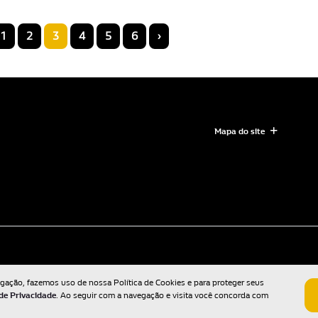
1
2
3
4
5
6
›
Mapa do site
egação, fazemos uso de nossa Política de Cookies e para proteger seus
 de Privacidade
. Ao seguir com a navegação e visita você concorda com
Desenvolvido pela DEALERSPACE ® Direitos Reservados.