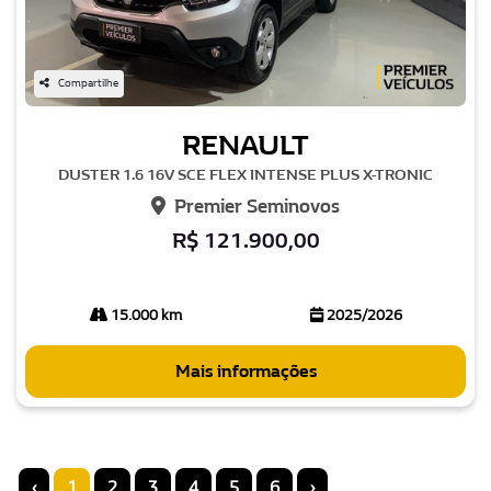
Compartilhe
RENAULT
DUSTER 1.6 16V SCE FLEX INTENSE PLUS X-TRONIC
Premier Seminovos
R$ 121.900,00
15.000 km
2025/2026
Mais informações
‹
1
2
3
4
5
6
›