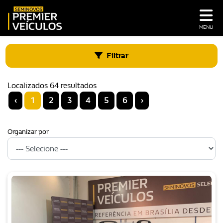
MENU
Filtrar
Localizados 64 resultados
‹
1
2
3
4
5
6
›
Organizar por