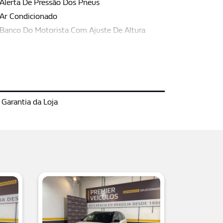
Alerta De Pressão Dos Pneus
Ar Condicionado
Banco Do Motorista Com Ajuste De Altura
Garantia da Loja