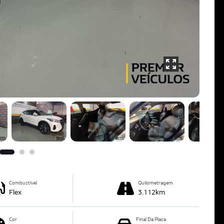
Combustível
Quilometragem
Flex
3.112km
Cor
Final Da Placa