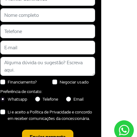
Financiamento?
Negociar usado
Preferência de contato:
Whatsapp
Telefone
Email
Li e aceito a
Política de Privacidade
e concordo
em receber comunicações da concessionária.
Enviar proposta