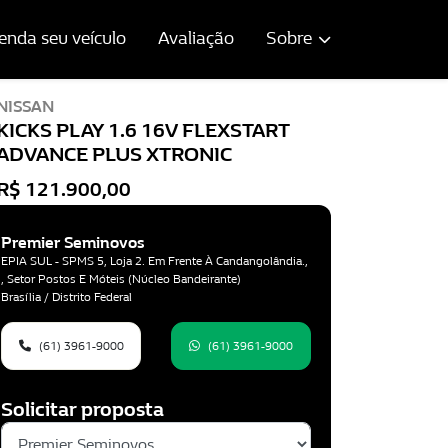
enda seu veículo
Avaliação
Sobre
NISSAN
KICKS PLAY 1.6 16V FLEXSTART
ADVANCE PLUS XTRONIC
R$ 121.900,00
Premier Seminovos
EPIA SUL - SPMS 5, Loja 2. Em Frente À Candangolândia.,
, Setor Postos E Móteis (Núcleo Bandeirante)
Brasília / Distrito Federal
(61) 3961-9000
(61) 3961-9000
Solicitar proposta