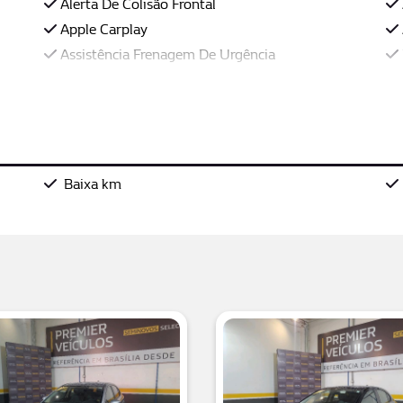
Alerta De Colisão Frontal
Apple Carplay
Assistência Frenagem De Urgência
Baixa km