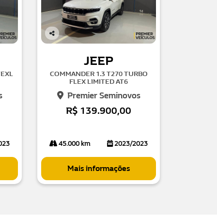
Co
mp
JEEP
arti
lhe
 EXL
COMMANDER 1.3 T270 TURBO
FLEX LIMITED AT6
s
Premier Seminovos
R$ 139.900,00
023
45.000 km
2023/2023
Mais informações