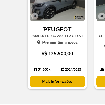
Co
Co
mp
mp
PEUGEOT
arti
arti
lhe
lhe
2008 1.0 TURBO 200 FLEX GT CVT
CIT
Premier Seminovos
R$ 125.900,00
31.500 km
2024/2025
Mais informações