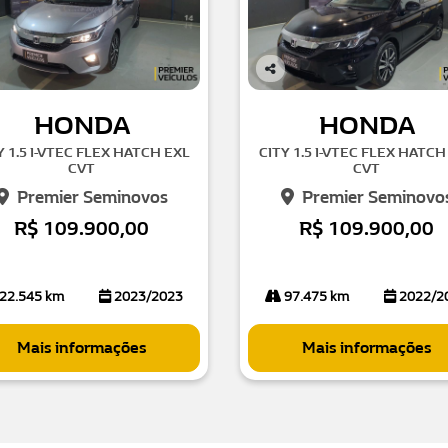
Co
mp
HONDA
HONDA
arti
lhe
Y 1.5 I-VTEC FLEX HATCH EXL
CITY 1.5 I-VTEC FLEX HATCH
CVT
CVT
Premier Seminovos
Premier Seminovo
R$ 109.900,00
R$ 109.900,00
22.545 km
2023/2023
97.475 km
2022/2
Mais informações
Mais informações